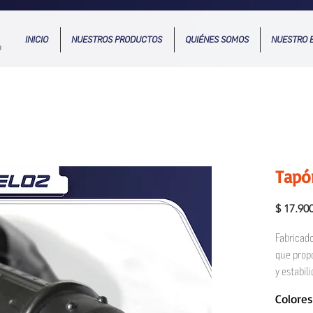
INICIO
NUESTROS PRODUCTOS
QUIÉNES SOMOS
NUESTRO 
Tapó
$ 17.90
Fabricado
que prop
y estabil
de fijaci
Colores
anclaje: 