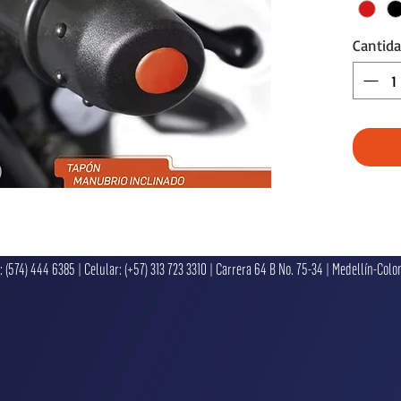
aflojarse.
Este pro
Cantid
de manub
carretele
caída. Ev
caso de r
fijación,
tapones d
cubrir la
estilos:
 (574) 444 6385 | Celular: (+57) 313 723 3310 | Carrera 64 B No. 75-34 | Medellín-Col