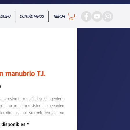
EQUIPO
CONTÁCTANOS
TIENDA
n manubrio T.I.
Precio
0
 en resina termoplástica de ingeniería
orciona una alta resistencia mecánica
idad dimensional. Su exclusivo sistema
ón tipo “Chazo” garantiza el mejor
 disponibles
*
resiste vibraciones y golpes sin